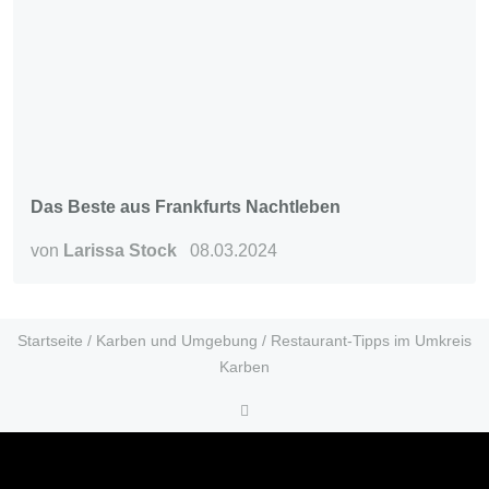
Das Beste aus Frankfurts Nachtleben
von
Larissa Stock
08.03.2024
Startseite
/
Karben und Umgebung
/
Restaurant-Tipps im Umkreis
Karben